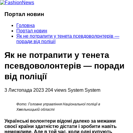
Портал новин
Головна
Портал новин
Як не потрапити у тенета псевдоволонтерів —
поради від поліції
Як не потрапити у тенета
псевдоволонтерів — поради
від поліції
3 Листопада 2023
204 views
System System
Фото: Головне управління Національної поліції в
Хмельницькій області
Українські волонтери відомі далеко за межами
своєї країни здатністю дістати і зробити навіть
неможливе. Але в той час, коли одні купують