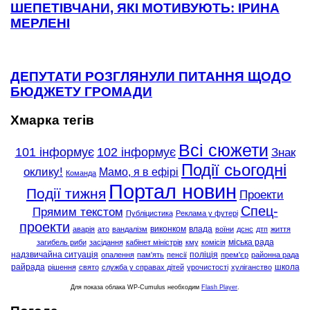
ШЕПЕТІВЧАНИ, ЯКІ МОТИВУЮТЬ: ІРИНА
МЕРЛЕНІ
ДЕПУТАТИ РОЗГЛЯНУЛИ ПИТАННЯ ЩОДО
БЮДЖЕТУ ГРОМАДИ
Хмарка тегів
Всі сюжети
101 інформує
102 інформує
Знак
Події сьогодні
оклику!
Мамо, я в ефірі
Команда
Портал новин
Події тижня
Проекти
Спец-
Прямим текстом
Публіцистика
Реклама у футері
проекти
виконком
влада
аварія
ато
вандалізм
воїни
дснс
дтп
життя
міська рада
загибель риби
засідання
кабінет міністрів
кму
комісія
надзвичайна ситуація
поліція
опалення
пам'ять
пенсії
прем'єр
районна рада
райрада
школа
рішення
свято
служба у справах дітей
урочистості
хуліганство
Для показа облака WP-Cumulus необходим
Flash Player
.