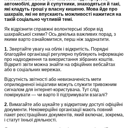
автомобілі, дрони й супутники, знаходяться й такі,
які кладуть гроші у власну кишеню. Мова йде про
шахраїв, які не впускають можливості нажитися на
такій соціально чутливій темі.
Як відрізнити справжні волонтерські збори від
шахрайської схеми? Ось декілька важливих порад, з
якими варто ознайомитися, перш ніж задонатити.
1.
Звертайте увагу на облік і відкритість. Порядні
благодійні організації регулярно публікують інформацію
про надходження та використання зібраних коштів.
Відкриті звіти можна знайти на офіційних вебсайтах
або в соціальних мережах.
Відсутність звітності або невизначеність мети
оприлюдненої ініціативи можуть служити тривожним
сигналом для інтернет-користувача. Тут слід
поміркувати — чи варто її підтримувати взагалі?
2.
Вимагайте або шукайте у відкритому доступі офіційні
документи. Некомерційні організації мають повний
пакет реєстраційних документів, який включає, зокрема,
і статут їхньої діяльності.