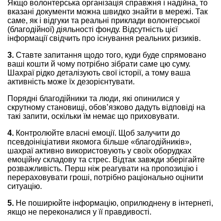
Якщо волонтерська організація справжня і надійна, то
вказані документи можна швидко знайти в мережі. Так
саме, як і відгуки та реальні приклади волонтерської
(благодійної) діяльності фонду. Відсутність цієї
інформації свідчить про існування реальних ризиків.
3.
Ставте запитання щодо того, куди буде спрямовано
ваші кошти й чому потрібно зібрати саме цю суму.
Шахраї рідко деталізують свої історії, а тому ваша
активність може їх дезорієнтувати.
Порядні благодійники та люди, які опинилися у
скрутному становищі, обов’язково дадуть відповіді на
такі запити, оскільки їм немає що приховувати.
4.
Контролюйте власні емоції. Щоб залучити до
псевдоініціативи якомога більше «благодійників»,
шахраї активно використовують у своїх оборудках
емоційну складову та стрес. Відтак завжди зберігайте
розважливість. Перш ніж реагувати на пропозицію і
перераховувати гроші, потрібно раціонально оцінити
ситуацію.
5.
Не поширюйте інформацію, оприлюднену в інтернеті,
якщо не переконалися у її правдивості.