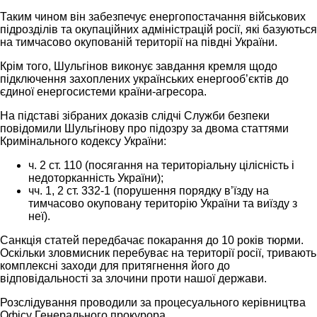
Таким чином він забезпечує енергопостачання військових
підрозділів та окупаційних адміністрацій росії, які базуються
на тимчасово окупованій території на півдні України.
Крім того, Шульгінов виконує завдання кремля щодо
підключення захоплених українських енергооб’єктів до
єдиної енергосистеми країни-агресора.
На підставі зібраних доказів слідчі Служби безпеки
повідомили Шульгінову про підозру за двома статтями
Кримінального кодексу України:
ч. 2 ст. 110 (посягання на територіальну цілісність і
недоторканність України);
чч. 1, 2 ст. 332-1 (порушення порядку в’їзду на
тимчасово окуповану територію України та виїзду з
неї).
Санкція статей передбачає покарання до 10 років тюрми.
Оскільки зловмисник перебуває на території росії, тривають
комплексні заходи для притягнення його до
відповідальності за злочини проти нашої держави.
Розслідування проводили за процесуального керівництва
Офісу Генерального прокурора.