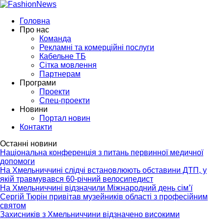
Головна
Про нас
Команда
Рекламні та комерційні послуги
Кабельне ТБ
Сітка мовлення
Партнерам
Програми
Проекти
Спец-проекти
Новини
Портал новин
Контакти
Останні новини
Національна конференція з питань первинної медичної
допомоги
На Хмельниччині слідчі встановлюють обставини ДТП, у
якій травмувався 60-річний велосипедист
На Хмельниччині відзначили Міжнародний день сім’ї
Сергій Тюрін привітав музейників області з професійним
святом
Захисників з Хмельниччини відзначено високими