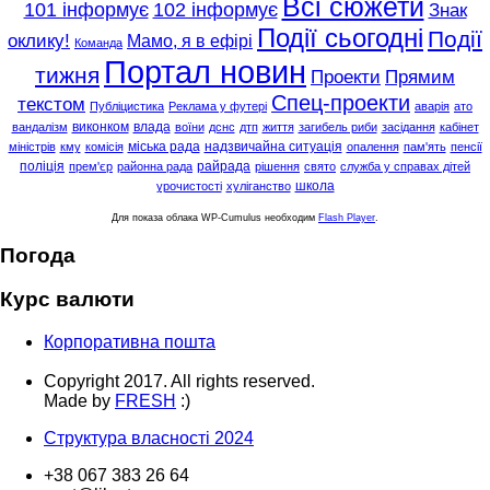
Всі сюжети
101 інформує
102 інформує
Знак
Події сьогодні
Події
оклику!
Мамо, я в ефірі
Команда
Портал новин
тижня
Проекти
Прямим
Спец-проекти
текстом
Публіцистика
Реклама у футері
аварія
ато
виконком
влада
вандалізм
воїни
дснс
дтп
життя
загибель риби
засідання
кабінет
міська рада
надзвичайна ситуація
міністрів
кму
комісія
опалення
пам'ять
пенсії
поліція
райрада
прем'єр
районна рада
рішення
свято
служба у справах дітей
школа
урочистості
хуліганство
Для показа облака WP-Cumulus необходим
Flash Player
.
Погода
Курс валюти
Корпоративна пошта
Copyright 2017. All rights reserved.
Made by
FRESH
:)
Структура власності 2024
+38 067 383 26 64