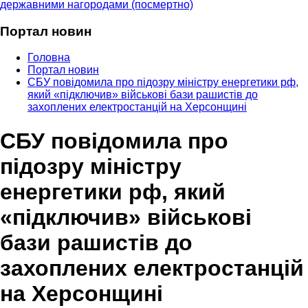
державними нагородами (посмертно)
Портал новин
Головна
Портал новин
СБУ повідомила про підозру міністру енергетики рф,
який «підключив» військові бази рашистів до
захоплених електростанцій на Херсонщині
СБУ повідомила про
підозру міністру
енергетики рф, який
«підключив» військові
бази рашистів до
захоплених електростанцій
на Херсонщині