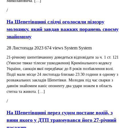
Миколайовича. […]
/
На Шепетівщині слідчі оголосили підозру
молодику, який завдав важких поранень своєму
знайомому
28 Листопада 2023
674 views
System System
21-річному шепетівчанину доведеться відповідати за ч. 1 ст. 121
(Умисне тяжке тілесне ушкодження) Кримінального кодексу
України, санкція якої передбачає до 8 років позбавлення волі.
Події мали місце 24 листопада близько 23:30 години в одному з
розважальних закладів Шепетівки. Молодик під час сварки з
давнім знайомим наніс опоненту два удари ножем в область
стегна та живота. […]
/
На Шепетівщині перед судом постане водій, з
вини якого у ДТП травмувався його 27-річний
пасажир