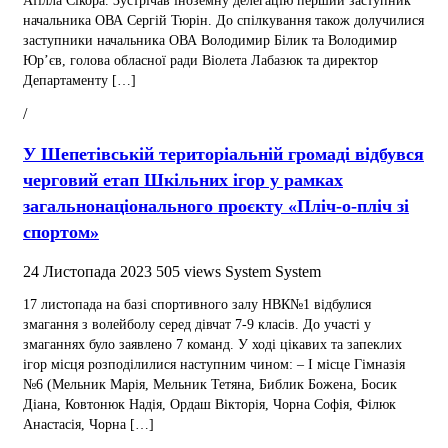
Атілла Сікора. Зустрічав іноземну делегацію перший заступник
начальника ОВА Сергій Тюрін. До спілкування також долучилися
заступники начальника ОВА Володимир Білик та Володимир
Юр’єв, голова обласної ради Віолета Лабазюк та директор
Департаменту […]
/
У Шепетівській територіальній громаді відбувся
черговий етап Шкільних ігор у рамках
загальнонаціонального проєкту «Пліч-о-пліч зі
спортом»
24 Листопада 2023
505 views
System System
17 листопада на базі спортивного залу НВК№1 відбулися
змагання з волейболу серед дівчат 7-9 класів. До участі у
змаганнях було заявлено 7 команд. У ході цікавих та запеклих
ігор місця розподілилися наступним чином: – І місце Гімназія
№6 (Мельник Марія, Мельник Тетяна, Библик Божена, Босик
Діана, Ковтонюк Надія, Ордаш Вікторія, Чорна Софія, Філюк
Анастасія, Чорна […]