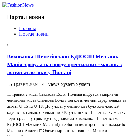
Портал новин
Головна
Портал новин
/
Вихованка Шепетівської КДЮСШ Мельник
Марія здобула нагороду престижних змагань з
легкої атлетики у Польщі
15 Травня 2024
141 views
System System
11 травня у місті Стальова Воля, Польща відбувся відкритий
чемпіонат міста Стальова Воля з легкої атлетики серед юнаків та
дівчат U-16 та U-18. До участі у чемпіонаті було заявлено 29
клубів, загальною кількістю 710 учасників. Шепетівську міську
територіальну громаду представляла вихованка Шепетівської
КДЮСШ Мельник Марія під керівництвом тренерів-викладачів
Мельник Анастасії Олександрівни та Іванюка Миколи