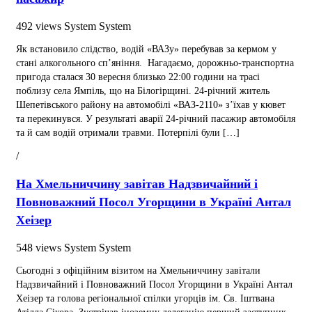
492 views
System System
Як встановило слідство, водій «ВАЗу» перебував за кермом у
стані алкогольного сп’яніння. Нагадаємо, дорожньо-транспортна
пригода сталася 30 вересня близько 22:00 години на трасі
поблизу села Ямпіль, що на Білогірщині. 24-річний житель
Шепетівського району на автомобілі «ВАЗ-2110» з’їхав у кювет
та перекинувся. У результаті аварії 24-річний пасажир автомобіля
та й сам водій отримали травми. Потерпілі були […]
/
На Хмельниччину завітав Надзвичайний і
Повноважний Посол Угорщини в Україні Антал
Хеізер
548 views
System System
Сьогодні з офіційним візитом на Хмельниччину завітали
Надзвичайний і Повноважний Посол Угорщини в Україні Антал
Хеізер та голова регіональної спілки угорців ім. Св. Іштвана