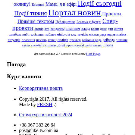
Події сьогодні
оклику!
Мамо, я в ефірі
Команда
Портал новин
Події тижня
Проекти
Спец-
Прямим текстом
Публіцистика
Реклама у футері
проекти
влада
виконком
аварія
ато
вандалізм
воїни
дснс
дтп
життя
надзвичайна
міська рада
загибель риби
засідання
кабінет міністрів
кму
комісія
ситуація
поліція
райрада
опалення
пам'ять
пенсії
прем'єр
районна рада
рішення
школа
свято
служба у справах дітей
урочистості
хуліганство
Для показа облака WP-Cumulus необходим
Flash Player
.
Погода
Курс валюти
Корпоративна пошта
Copyright 2017. All rights reserved.
Made by
FRESH
:)
Структура власності 2024
+38 067 383 26 64
post@like-tv.com.ua